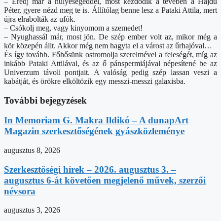
– Eredj már a hülyeségeddel, most kezdődik a tévében a Hajdú
Péter, gyere nézd meg te is. Állítólag benne lesz a Pataki Attila, mert
újra elrabolták az ufók.
– Csókolj meg, vagy kinyomom a szemedet!
– Nyughassál már, most jön. De szép ember volt az, mikor még a
kör közepén állt. Akkor még nem hagyta el a várost az űrhajóval…
És így tovább. Főhősünk ostromolja szerelmével a feleségét, míg az
inkább Pataki Attilával, és az ő pánspermiájával népesítené be az
Univerzum távoli pontjait. A valóság pedig szép lassan veszi a
kabátját, és örökre elköltözik egy messzi-messzi galaxisba.
További bejegyzések
In Memoriam G. Makra Ildikó – A dunapArt
Magazin szerkesztőségének gyászközleménye
augusztus 8, 2026
Szerkesztőségi hírek – 2026. augusztus 3. –
augusztus 6-át követően megjelenő művek, szerzői
névsora
augusztus 3, 2026