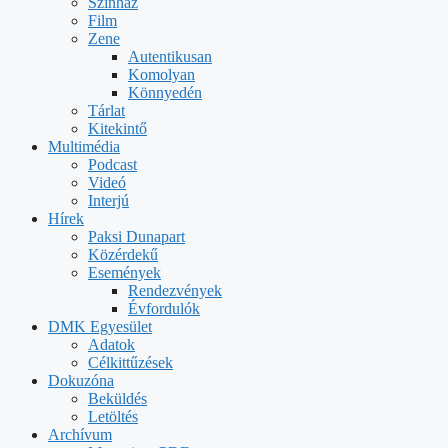
Színház
Film
Zene
Autentikusan
Komolyan
Könnyedén
Tárlat
Kitekintő
Multimédia
Podcast
Videó
Interjú
Hírek
Paksi Dunapart
Közérdekű
Események
Rendezvények
Évfordulók
DMK Egyesület
Adatok
Célkittűzések
Dokuzóna
Beküldés
Letöltés
Archívum