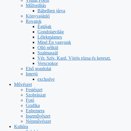
Visual Poem
Műfordítás
Bábelben járva
Könyvajánló
Rovatok
Égtájak
Gondolatvilág
Lélekmágnes
Mind Én vagyunk
Olló nélkül
Szalmaszál
Vér. Szív. Kard. Vörös rózsa és kereszt.
Verscsokor
Első gondolat
Interjú
exclusíve
Művészet
Festészet
Szobrászat
Fotó
Grafika
Ephemera
Iparművészet
Népművészet
Kultúra