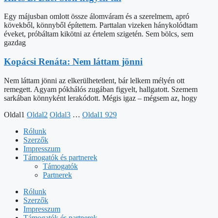
Egy májusban omlott össze álomváram és a szerelmem, apró
kövekből, könnyből építettem. Parttalan vizeken hánykolódtam
éveket, próbáltam kikötni az értelem szigetén. Sem bölcs, sem
gazdag
Kopácsi Renáta: Nem láttam jönni
​​​Nem láttam jönni az elkerülhetetlent, bár lelkem mélyén ott
remegett. Agyam pókhálós zugában figyelt, hallgatott. Szemem
sarkában könnyként lerakódott. Mégis igaz – mégsem az, hogy
Oldal
1
Oldal
2
Oldal
3
…
Oldal
1 929
Rólunk
Szerzők
Impresszum
Támogatók és partnerek
Támogatók
Partnerek
Rólunk
Szerzők
Impresszum
Támogatók és partnerek