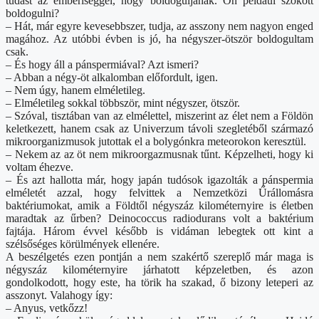
tudást az emberiséggel, hogy boldoguljanak. Ön például szokott
boldogulni?
– Hát, már egyre kevesebbszer, tudja, az asszony nem nagyon enged
magához. Az utóbbi évben is jó, ha négyszer-ötször boldogultam
csak.
– És hogy áll a pánspermiával? Azt ismeri?
– Abban a négy-öt alkalomban előfordult, igen.
– Nem úgy, hanem elméletileg.
– Elméletileg sokkal többször, mint négyszer, ötször.
– Szóval, tisztában van az elmélettel, miszerint az élet nem a Földön
keletkezett, hanem csak az Univerzum távoli szegletéből származó
mikroorganizmusok jutottak el a bolygónkra meteorokon keresztül.
– Nekem az az öt nem mikroorgazmusnak tűnt. Képzelheti, hogy ki
voltam éhezve.
– És azt hallotta már, hogy japán tudósok igazolták a pánspermia
elméletét azzal, hogy felvittek a Nemzetközi Űrállomásra
baktériumokat, amik a Földtől négyszáz kilométernyire is életben
maradtak az űrben? Deinococcus radiodurans volt a baktérium
fajtája. Három évvel később is vidáman lebegtek ott kint a
szélsőséges körülmények ellenére.
A beszélgetés ezen pontján a nem szakértő szereplő már maga is
négyszáz kilométernyire járhatott képzeletben, és azon
gondolkodott, hogy este, ha törik ha szakad, ő bizony leteperi az
asszonyt. Valahogy így:
– Anyus, vetkőzz!