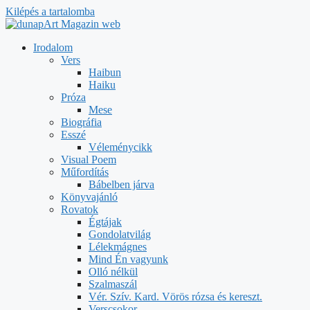
Kilépés a tartalomba
Irodalom
Vers
Haibun
Haiku
Próza
Mese
Biográfia
Esszé
Véleménycikk
Visual Poem
Műfordítás
Bábelben járva
Könyvajánló
Rovatok
Égtájak
Gondolatvilág
Lélekmágnes
Mind Én vagyunk
Olló nélkül
Szalmaszál
Vér. Szív. Kard. Vörös rózsa és kereszt.
Verscsokor