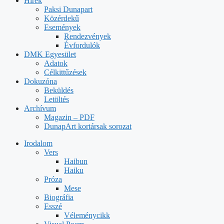
Hírek
Paksi Dunapart
Közérdekű
Események
Rendezvények
Évfordulók
DMK Egyesület
Adatok
Célkittűzések
Dokuzóna
Beküldés
Letöltés
Archívum
Magazin – PDF
DunapArt kortársak sorozat
Irodalom
Vers
Haibun
Haiku
Próza
Mese
Biográfia
Esszé
Véleménycikk