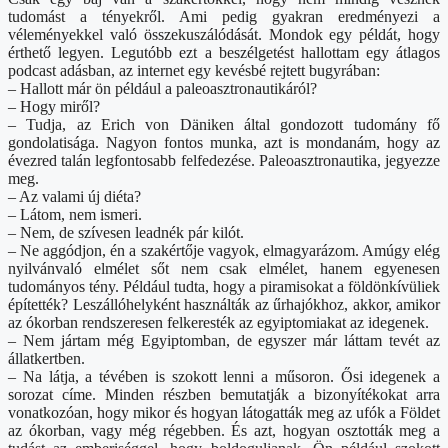
tudomást a tényekről. Ami pedig gyakran eredményezi a
véleményekkel való összekuszálódását. Mondok egy példát, hogy
érthető legyen. Legutóbb ezt a beszélgetést hallottam egy átlagos
podcast adásban, az internet egy kevésbé rejtett bugyrában:
– Hallott már ön például a paleoasztronautikáról?
– Hogy miről?
– Tudja, az Erich von Däniken által gondozott tudomány fő
gondolatisága. Nagyon fontos munka, azt is mondanám, hogy az
évezred talán legfontosabb felfedezése. Paleoasztronautika, jegyezze
meg.
– Az valami új diéta?
– Látom, nem ismeri.
– Nem, de szívesen leadnék pár kilót.
– Ne aggódjon, én a szakértője vagyok, elmagyarázom. Amúgy elég
nyilvánvaló elmélet sőt nem csak elmélet, hanem egyenesen
tudományos tény. Például tudta, hogy a piramisokat a földönkívüliek
építették? Leszállóhelyként használták az űrhajókhoz, akkor, amikor
az ókorban rendszeresen felkeresték az egyiptomiakat az idegenek.
– Nem jártam még Egyiptomban, de egyszer már láttam tevét az
állatkertben.
– Na látja, a tévében is szokott lenni a műsoron. Ősi idegenek a
sorozat címe. Minden részben bemutatják a bizonyítékokat arra
vonatkozóan, hogy mikor és hogyan látogatták meg az ufók a Földet
az ókorban, vagy még régebben. És azt, hogyan osztották meg a