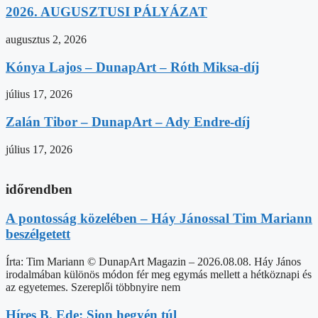
2026. AUGUSZTUSI PÁLYÁZAT
augusztus 2, 2026
Kónya Lajos – DunapArt – Róth Miksa-díj
július 17, 2026
Zalán Tibor – DunapArt – Ady Endre-díj
július 17, 2026
időrendben
A pontosság közelében – Háy Jánossal Tim Mariann
beszélgetett
Írta: Tim Mariann © DunapArt Magazin – 2026.08.08. Háy János
irodalmában különös módon fér meg egymás mellett a hétköznapi és
az egyetemes. Szereplői többnyire nem
Híres B. Ede: Sion hegyén túl