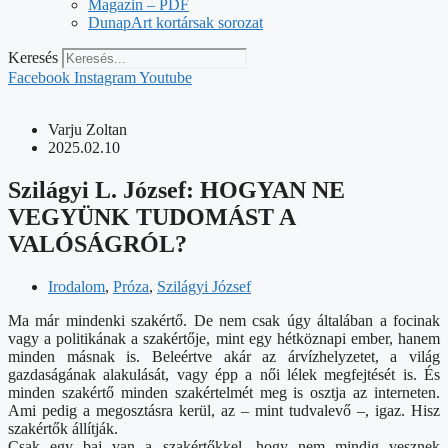
Magazin – PDF
DunapArt kortársak sorozat
Keresés
Facebook
Instagram
Youtube
Varju Zoltan
2025.02.10
Szilágyi L. József: HOGYAN NE
VEGYÜNK TUDOMÁST A
VALÓSÁGRÓL?
Irodalom
,
Próza
,
Szilágyi József
Ma már mindenki szakértő. De nem csak úgy általában a focinak
vagy a politikának a szakértője, mint egy hétköznapi ember, hanem
minden másnak is. Beleértve akár az árvízhelyzetet, a világ
gazdaságának alakulását, vagy épp a női lélek megfejtését is. És
minden szakértő minden szakértelmét meg is osztja az interneten.
Ami pedig a megosztásra kerül, az – mint tudvalevő –, igaz. Hisz
szakértők állítják.
Csak egy baj van a szakértőkkel, hogy nem mindig vesznek