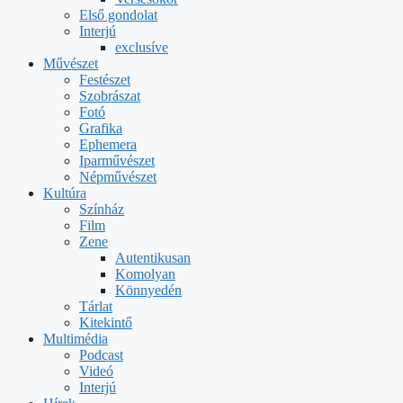
Első gondolat
Interjú
exclusíve
Művészet
Festészet
Szobrászat
Fotó
Grafika
Ephemera
Iparművészet
Népművészet
Kultúra
Színház
Film
Zene
Autentikusan
Komolyan
Könnyedén
Tárlat
Kitekintő
Multimédia
Podcast
Videó
Interjú