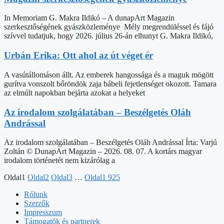
In Memoriam G. Makra Ildikó – A dunapArt Magazin
szerkesztőségének gyászközleménye Mély megrendüléssel és fájó
szívvel tudatjuk, hogy 2026. július 26-án elhunyt G. Makra Ildikó,
Urbán Erika: Ott ahol az út véget ér
A vasútállomáson állt. Az emberek hangossága és a maguk mögött
gurítva vonszolt bőröndök zaja bábeli fejetlenséget okozott. Tamara
az elmúlt napokban bejárta azokat a helyeket
Az irodalom szolgálatában – Beszélgetés Oláh
Andrással
Az irodalom szolgálatában – Beszélgetés Oláh Andrással Írta: Varjú
Zoltán © DunapArt Magazin – 2026. 08. 07. A kortárs magyar
irodalom történetét nem kizárólag a
Oldal
1
Oldal
2
Oldal
3
…
Oldal
1 925
Rólunk
Szerzők
Impresszum
Támogatók és partnerek