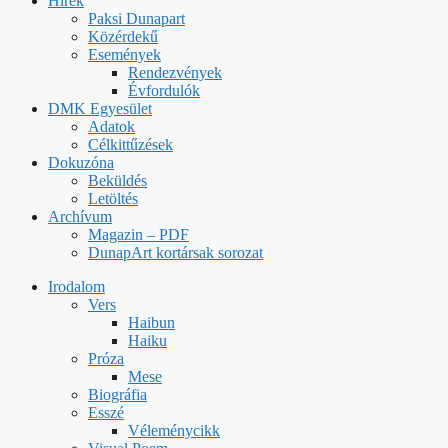
Hírek
Paksi Dunapart
Közérdekű
Események
Rendezvények
Évfordulók
DMK Egyesület
Adatok
Célkittűzések
Dokuzóna
Beküldés
Letöltés
Archívum
Magazin – PDF
DunapArt kortársak sorozat
Irodalom
Vers
Haibun
Haiku
Próza
Mese
Biográfia
Esszé
Véleménycikk