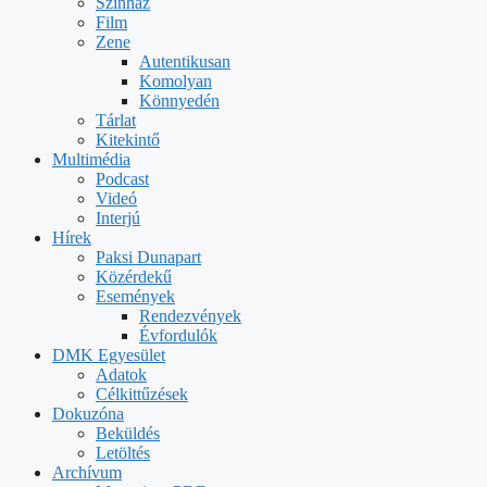
Színház
Film
Zene
Autentikusan
Komolyan
Könnyedén
Tárlat
Kitekintő
Multimédia
Podcast
Videó
Interjú
Hírek
Paksi Dunapart
Közérdekű
Események
Rendezvények
Évfordulók
DMK Egyesület
Adatok
Célkittűzések
Dokuzóna
Beküldés
Letöltés
Archívum