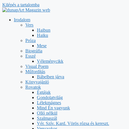
Kilépés a tartalomba
Irodalom
Vers
Haibun
Haiku
Próza
Mese
Biográfia
Esszé
Véleménycikk
Visual Poem
Műfordítás
Bábelben járva
Könyvajánló
Rovatok
Égtájak
Gondolatvilág
Lélekmágnes
Mind Én vagyunk
Olló nélkül
Szalmaszál
Vér. Szív. Kard. Vörös rózsa és kereszt.
Verscsokor