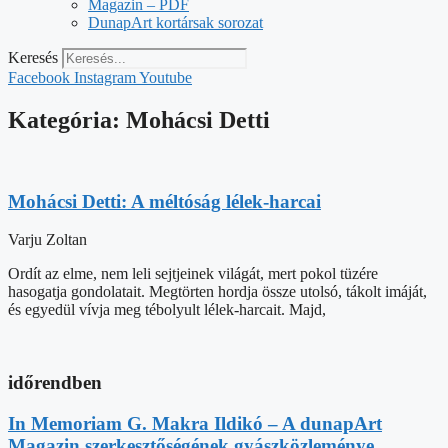
Magazin – PDF
DunapArt kortársak sorozat
Keresés
Facebook
Instagram
Youtube
Kategória: Mohácsi Detti
Mohácsi Detti: A méltóság lélek-harcai
Varju Zoltan
Ordít az elme, nem leli sejtjeinek világát, mert pokol tüzére
hasogatja gondolatait. Megtörten hordja össze utolsó, tákolt imáját,
és egyedül vívja meg tébolyult lélek-harcait. Majd,
időrendben
In Memoriam G. Makra Ildikó – A dunapArt
Magazin szerkesztőségének gyászközleménye