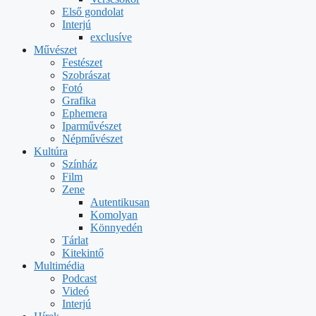
Első gondolat
Interjú
exclusíve
Művészet
Festészet
Szobrászat
Fotó
Grafika
Ephemera
Iparművészet
Népművészet
Kultúra
Színház
Film
Zene
Autentikusan
Komolyan
Könnyedén
Tárlat
Kitekintő
Multimédia
Podcast
Videó
Interjú