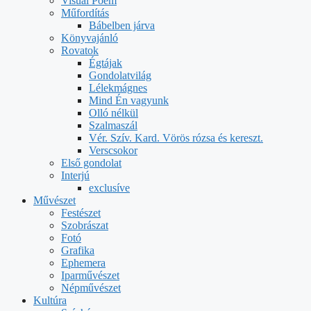
Visual Poem
Műfordítás
Bábelben járva
Könyvajánló
Rovatok
Égtájak
Gondolatvilág
Lélekmágnes
Mind Én vagyunk
Olló nélkül
Szalmaszál
Vér. Szív. Kard. Vörös rózsa és kereszt.
Verscsokor
Első gondolat
Interjú
exclusíve
Művészet
Festészet
Szobrászat
Fotó
Grafika
Ephemera
Iparművészet
Népművészet
Kultúra