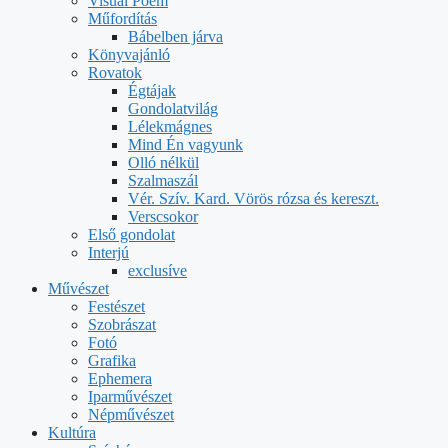
Visual Poem
Műfordítás
Bábelben járva
Könyvajánló
Rovatok
Égtájak
Gondolatvilág
Lélekmágnes
Mind Én vagyunk
Olló nélkül
Szalmaszál
Vér. Szív. Kard. Vörös rózsa és kereszt.
Verscsokor
Első gondolat
Interjú
exclusíve
Művészet
Festészet
Szobrászat
Fotó
Grafika
Ephemera
Iparművészet
Népművészet
Kultúra