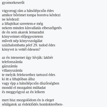
gyomorkeserűt
vigyorogj rám a hátsólépcsőn édes
amikor bőrömet tompa borotva kérdezi
ne kérdezd:
a liftajtókat szeretem-e még
nekem minden kínvallatás elbeszélgetés
de én sem akarok lemaradni
könyveimet előjegyeztetem
művelt nép könyvszolgálat
százhalombatta péef 29. tudod édes
könyvet is vettél édesem?
az én istenemet úgy hívják: lakbér
telefonszámla
gázszámla
villanyszámla
te melyik felekezethez tartozol édes
ki itt a liftajtóban állsz
vagy épp a hátsólépcsőn díszőrségben
mondd el mozgalmi múltadat
és meggyógyul az én lelkem
mert hisz mozgolódom én is eleget
sétálgatok az érdeklődés homlokterében-