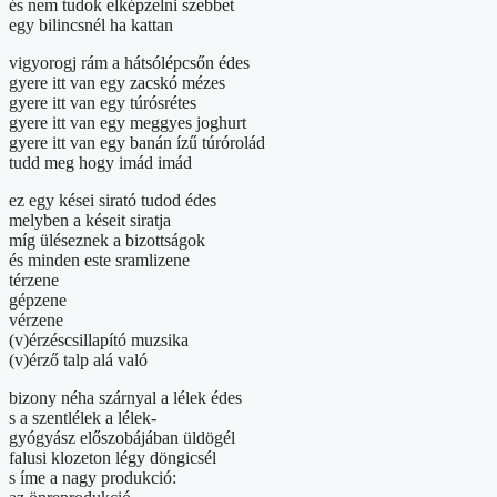
és nem tudok elképzelni szebbet
egy bilincsnél ha kattan
vigyorogj rám a hátsólépcsőn édes
gyere itt van egy zacskó mézes
gyere itt van egy túrósrétes
gyere itt van egy meggyes joghurt
gyere itt van egy banán ízű túrórolád
tudd meg hogy imád imád
ez egy kései sirató tudod édes
melyben a késeit siratja
míg üléseznek a bizottságok
és minden este sramlizene
térzene
gépzene
vérzene
(v)érzéscsillapító muzsika
(v)érző talp alá való
bizony néha szárnyal a lélek édes
s a szentlélek a lélek-
gyógyász előszobájában üldögél
falusi klozeton légy döngicsél
s íme a nagy produkció: