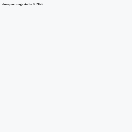
dunapartmagazin.hu
©
2026