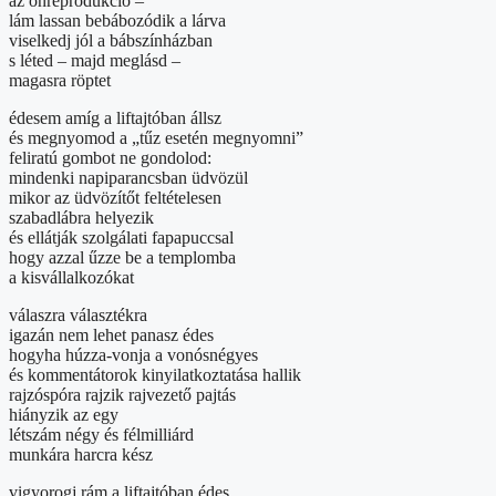
az önreprodukció –
lám lassan bebábozódik a lárva
viselkedj jól a bábszínházban
s léted – majd meglásd –
magasra röptet
édesem amíg a liftajtóban állsz
és megnyomod a „tűz esetén megnyomni”
feliratú gombot ne gondolod:
mindenki napiparancsban üdvözül
mikor az üdvözítőt feltételesen
szabadlábra helyezik
és ellátják szolgálati fapapuccsal
hogy azzal űzze be a templomba
a kisvállalkozókat
válaszra választékra
igazán nem lehet panasz édes
hogyha húzza-vonja a vonósnégyes
és kommentátorok kinyilatkoztatása hallik
rajzóspóra rajzik rajvezető pajtás
hiányzik az egy
létszám négy és félmilliárd
munkára harcra kész
vigyorogj rám a liftajtóban édes