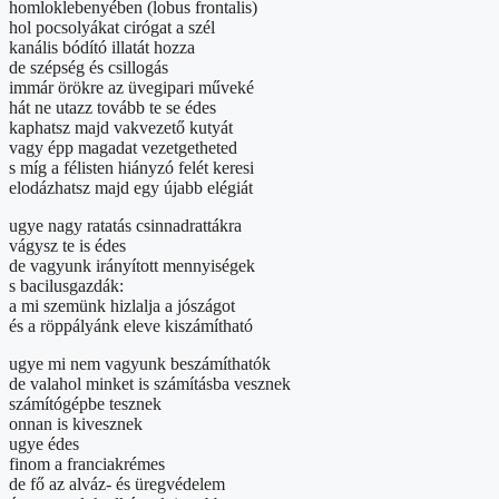
homloklebenyében (lobus frontalis)
hol pocsolyákat cirógat a szél
kanális bódító illatát hozza
de szépség és csillogás
immár örökre az üvegipari műveké
hát ne utazz tovább te se édes
kaphatsz majd vakvezető kutyát
vagy épp magadat vezetgetheted
s míg a félisten hiányzó felét keresi
elodázhatsz majd egy újabb elégiát
ugye nagy ratatás csinnadrattákra
vágysz te is édes
de vagyunk irányított mennyiségek
s bacilusgazdák:
a mi szemünk hizlalja a jószágot
és a röppályánk eleve kiszámítható
ugye mi nem vagyunk beszámíthatók
de valahol minket is számításba vesznek
számítógépbe tesznek
onnan is kivesznek
ugye édes
finom a franciakrémes
de fő az alváz- és üregvédelem