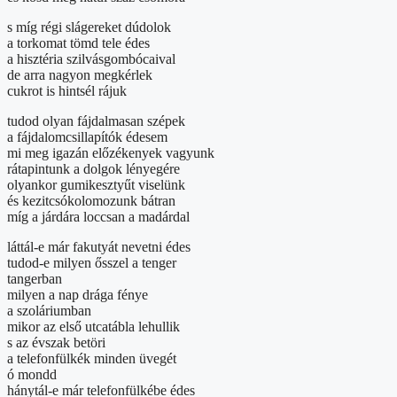
s míg régi slágereket dúdolok
a torkomat tömd tele édes
a hisztéria szilvásgombócaival
de arra nagyon megkérlek
cukrot is hintsél rájuk
tudod olyan fájdalmasan szépek
a fájdalomcsillapítók édesem
mi meg igazán előzékenyek vagyunk
rátapintunk a dolgok lényegére
olyankor gumikesztyűt viselünk
és kezitcsókolomozunk bátran
míg a járdára loccsan a madárdal
láttál-e már fakutyát nevetni édes
tudod-e milyen ősszel a tenger
tangerban
milyen a nap drága fénye
a szoláriumban
mikor az első utcatábla lehullik
s az évszak betöri
a telefonfülkék minden üvegét
ó mondd
hánytál-e már telefonfülkébe édes