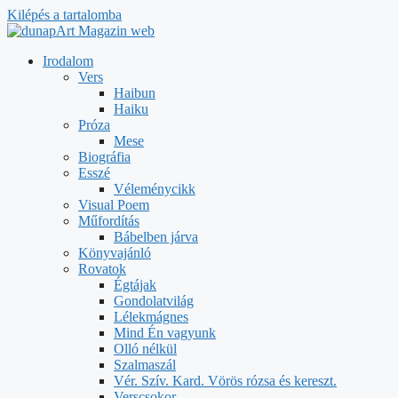
Kilépés a tartalomba
Irodalom
Vers
Haibun
Haiku
Próza
Mese
Biográfia
Esszé
Véleménycikk
Visual Poem
Műfordítás
Bábelben járva
Könyvajánló
Rovatok
Égtájak
Gondolatvilág
Lélekmágnes
Mind Én vagyunk
Olló nélkül
Szalmaszál
Vér. Szív. Kard. Vörös rózsa és kereszt.
Verscsokor