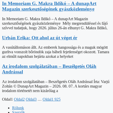
In Memoriam G. Makra Ildikó – A dunapArt
Magazin szerkesztőségének gyászközleménye
In Memoriam G. Makra Ildikó – A dunapArt Magazin
szerkesztőségének gyászközleménye Mély megrendüléssel és fájó
szívvel tudatjuk, hogy 2026. július 26-án elhunyt G. Makra Ildikó,
Urbán Erika: Ott ahol az út véget ér
A vasútállomáson állt. Az emberek hangossága és a maguk mögött
gurítva vonszolt bőröndök zaja bábeli fejetlenséget okozott. Tamara
az elmúlt napokban bejárta azokat a helyeket
Az irodalom szolgálatában – Beszélgetés Oláh
Andrással
Az irodalom szolgálatában – Beszélgetés Oláh Andrással Írta: Varjú
Zoltán © DunapArt Magazin – 2026. 08. 07. A kortárs magyar
irodalom történetét nem kizárólag a
Oldal
1
Oldal
2
Oldal
3
…
Oldal
1 925
Rólunk
Szerzők