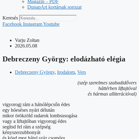
Magazin – PDF
DunapArt kortársak sorozat
Keresés
Facebook
Instagram
Youtube
Varju Zoltan
2026.05.08
Debreczeny György: elodázható elégia
Debreczeny György
,
Irodalom
,
Vers
(szép szerelmes szabadidővers
háttérben liftajtóval
és hármas alliterációval)
vigyorogj rám a hátsólépcsőn édes
egy hóeséses nyári délután
mikor örökzöld radarok lombsusogása
vagy a liftajtóban vigyorogj édes
segítsd fel rám a szépség
kényszerzubbonyát
és kösd meg hátul száz csomóra