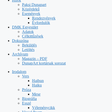
Hírek
Paksi Dunapart
Közérdekű
Események
Rendezvények
Évfordulók
DMK Egyesület
Adatok
Célkittűzések
Dokuzóna
Beküldés
Letöltés
Archívum
Magazin – PDF
DunapArt kortársak sorozat
Irodalom
Vers
Haibun
Haiku
Próza
Mese
Biográfia
Esszé
Véleménycikk