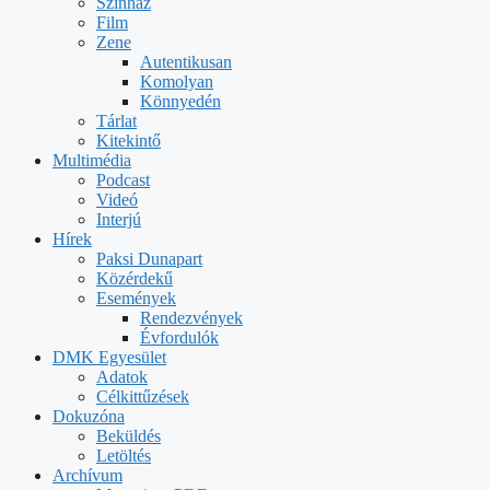
Színház
Film
Zene
Autentikusan
Komolyan
Könnyedén
Tárlat
Kitekintő
Multimédia
Podcast
Videó
Interjú
Hírek
Paksi Dunapart
Közérdekű
Események
Rendezvények
Évfordulók
DMK Egyesület
Adatok
Célkittűzések
Dokuzóna
Beküldés
Letöltés
Archívum