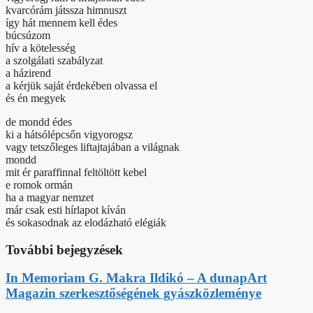
kvarcórám játssza himnuszt
így hát mennem kell édes
búcsúzom
hív a kötelesség
a szolgálati szabályzat
a házirend
a kérjük saját érdekében olvassa el
és én megyek
de mondd édes
ki a hátsólépcsőn vigyorogsz
vagy tetszőleges liftajtajában a világnak
mondd
mit ér paraffinnal feltöltött kebel
e romok ormán
ha a magyar nemzet
már csak esti hírlapot kíván
és sokasodnak az elodázható elégiák
További bejegyzések
In Memoriam G. Makra Ildikó – A dunapArt
Magazin szerkesztőségének gyászközleménye