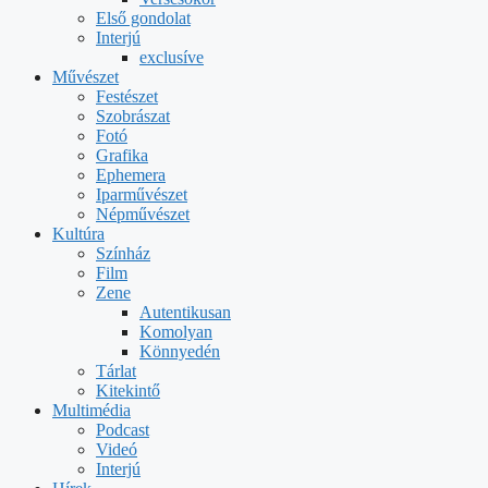
Első gondolat
Interjú
exclusíve
Művészet
Festészet
Szobrászat
Fotó
Grafika
Ephemera
Iparművészet
Népművészet
Kultúra
Színház
Film
Zene
Autentikusan
Komolyan
Könnyedén
Tárlat
Kitekintő
Multimédia
Podcast
Videó
Interjú