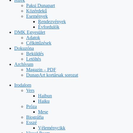
Hírek
Paksi Dunapart
Közérdekű
Események
Rendezvények
Évfordulók
DMK Egyesület
Adatok
Célkittűzések
Dokuzóna
Beküldés
Letöltés
Archívum
Magazin – PDF
DunapArt kortársak sorozat
Irodalom
Vers
Haibun
Haiku
Próza
Mese
Biográfia
Esszé
Véleménycikk