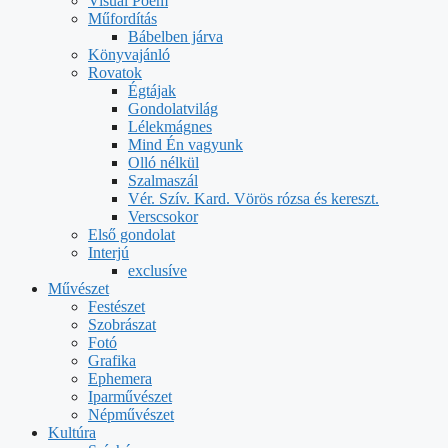
Visual Poem
Műfordítás
Bábelben járva
Könyvajánló
Rovatok
Égtájak
Gondolatvilág
Lélekmágnes
Mind Én vagyunk
Olló nélkül
Szalmaszál
Vér. Szív. Kard. Vörös rózsa és kereszt.
Verscsokor
Első gondolat
Interjú
exclusíve
Művészet
Festészet
Szobrászat
Fotó
Grafika
Ephemera
Iparművészet
Népművészet
Kultúra