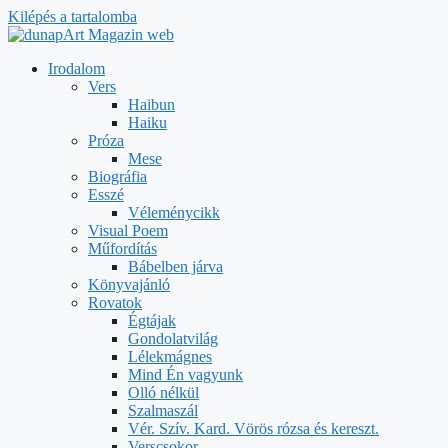
Kilépés a tartalomba
Irodalom
Vers
Haibun
Haiku
Próza
Mese
Biográfia
Esszé
Véleménycikk
Visual Poem
Műfordítás
Bábelben járva
Könyvajánló
Rovatok
Égtájak
Gondolatvilág
Lélekmágnes
Mind Én vagyunk
Olló nélkül
Szalmaszál
Vér. Szív. Kard. Vörös rózsa és kereszt.
Verscsokor