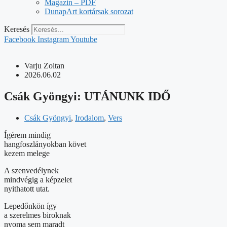
Magazin – PDF
DunapArt kortársak sorozat
Keresés
Facebook
Instagram
Youtube
Varju Zoltan
2026.06.02
Csák Gyöngyi: UTÁNUNK IDŐ
Csák Gyöngyi
,
Irodalom
,
Vers
Ígérem mindig
hangfoszlányokban követ
kezem melege
A szenvedélynek
mindvégig a képzelet
nyithatott utat.
Lepedőnkön így
a szerelmes biroknak
nyoma sem maradt