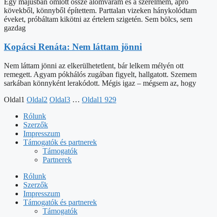
Egy májusban omlott össze álomváram és a szerelmem, apró
kövekből, könnyből építettem. Parttalan vizeken hánykolódtam
éveket, próbáltam kikötni az értelem szigetén. Sem bölcs, sem
gazdag
Kopácsi Renáta: Nem láttam jönni
​​​Nem láttam jönni az elkerülhetetlent, bár lelkem mélyén ott
remegett. Agyam pókhálós zugában figyelt, hallgatott. Szemem
sarkában könnyként lerakódott. Mégis igaz – mégsem az, hogy
Oldal
1
Oldal
2
Oldal
3
…
Oldal
1 929
Rólunk
Szerzők
Impresszum
Támogatók és partnerek
Támogatók
Partnerek
Rólunk
Szerzők
Impresszum
Támogatók és partnerek
Támogatók