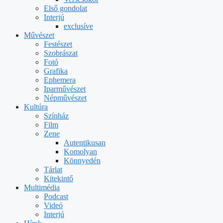
Első gondolat
Interjú
exclusíve
Művészet
Festészet
Szobrászat
Fotó
Grafika
Ephemera
Iparművészet
Népművészet
Kultúra
Színház
Film
Zene
Autentikusan
Komolyan
Könnyedén
Tárlat
Kitekintő
Multimédia
Podcast
Videó
Interjú