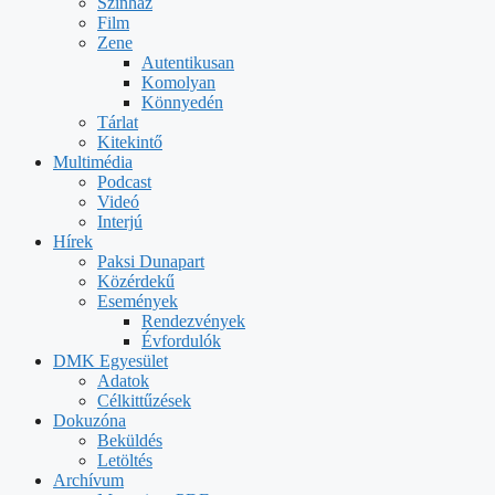
Színház
Film
Zene
Autentikusan
Komolyan
Könnyedén
Tárlat
Kitekintő
Multimédia
Podcast
Videó
Interjú
Hírek
Paksi Dunapart
Közérdekű
Események
Rendezvények
Évfordulók
DMK Egyesület
Adatok
Célkittűzések
Dokuzóna
Beküldés
Letöltés
Archívum